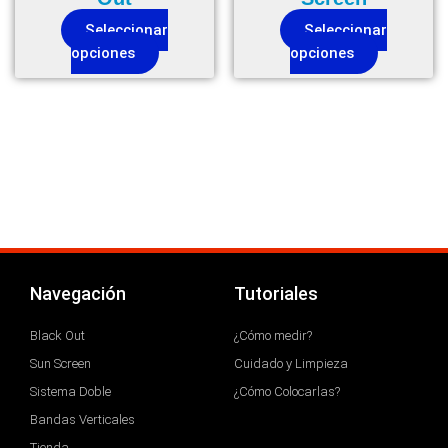
Seleccionar
Seleccionar
opciones
opciones
Navegación
Tutoriales
Black Out
¿Cómo medir?
Sun Screen
Cuidado y Limpieza
Sistema Doble
¿Cómo Colocarlas?
Bandas Verticales
Tienda