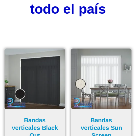
todo el país
Bandas
Bandas
verticales Black
verticales Sun
Out
Screen