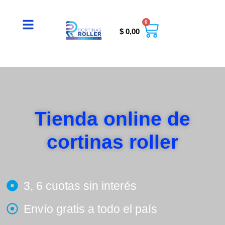
0
Cart
$
0,00
Tienda online de
cortinas roller
3, 6 cuotas sin interés
Envío gratis a todo el país